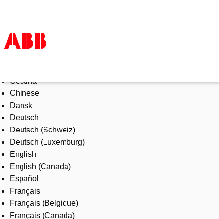
Select Language
Products & Solutions
Čeština
Industries
Chinese
Services
Dansk
About us
Deutsch
Where to buy
Deutsch (Schweiz)
Contact us
Deutsch (Luxemburg)
Careers
English
English (Canada)
Español
Français
Français (Belgique)
Français (Canada)