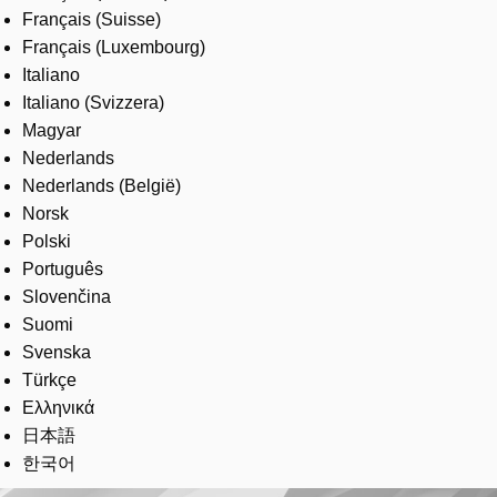
Français (Suisse)
Français (Luxembourg)
Italiano
Italiano (Svizzera)
Magyar
Nederlands
Nederlands (België)
Norsk
Polski
Português
Slovenčina
Suomi
Svenska
Türkçe
Ελληνικά
日本語
한국어