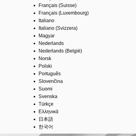
Français (Suisse)
Français (Luxembourg)
Italiano
Italiano (Svizzera)
Magyar
Nederlands
Nederlands (België)
Norsk
Polski
Português
Slovenčina
Suomi
Svenska
Türkçe
Ελληνικά
日本語
한국어