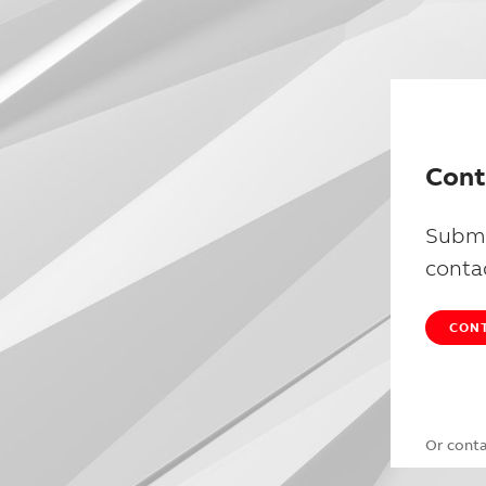
Cont
Submi
conta
CONT
Or cont