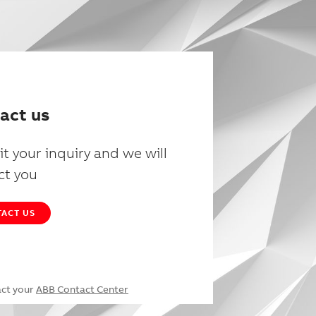
act us
t your inquiry and we will
ct you
ACT US
act your
ABB Contact Center