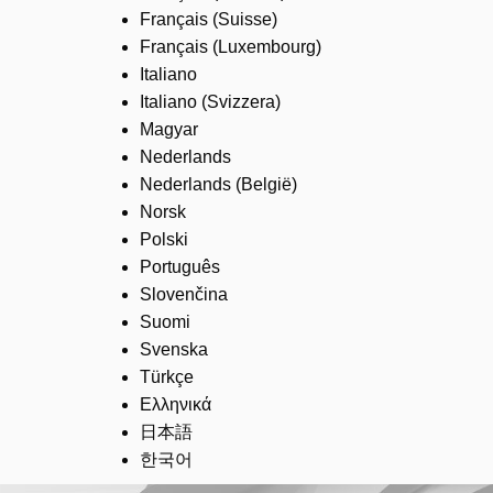
Français (Suisse)
Français (Luxembourg)
Italiano
Italiano (Svizzera)
Magyar
Nederlands
Nederlands (België)
Norsk
Polski
Português
Slovenčina
Suomi
Svenska
Türkçe
Ελληνικά
日本語
한국어