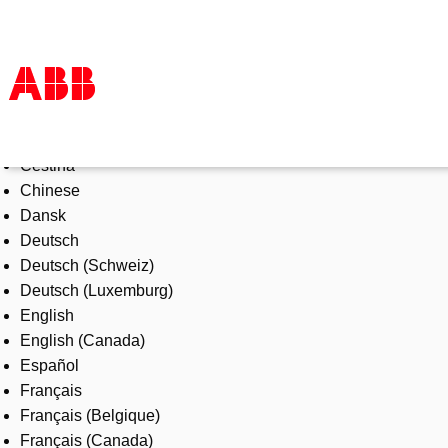
Select Language
Products & Solutions
Čeština
Industries
Chinese
Services
Dansk
About us
Deutsch
Where to buy
Deutsch (Schweiz)
Contact us
Deutsch (Luxemburg)
Careers
English
English (Canada)
Español
Français
Français (Belgique)
Français (Canada)