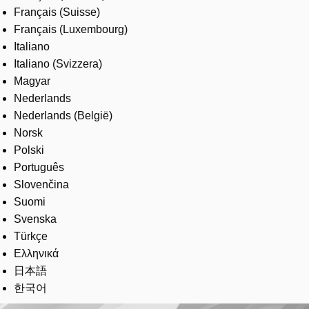
Français (Suisse)
Français (Luxembourg)
Italiano
Italiano (Svizzera)
Magyar
Nederlands
Nederlands (België)
Norsk
Polski
Português
Slovenčina
Suomi
Svenska
Türkçe
Ελληνικά
日本語
한국어