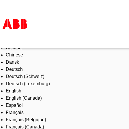
Select Language
Products & Solutions
Čeština
Industries
Chinese
Services
Dansk
About us
Deutsch
Where to buy
Deutsch (Schweiz)
Contact us
Deutsch (Luxemburg)
Careers
English
English (Canada)
Español
Français
Français (Belgique)
Français (Canada)