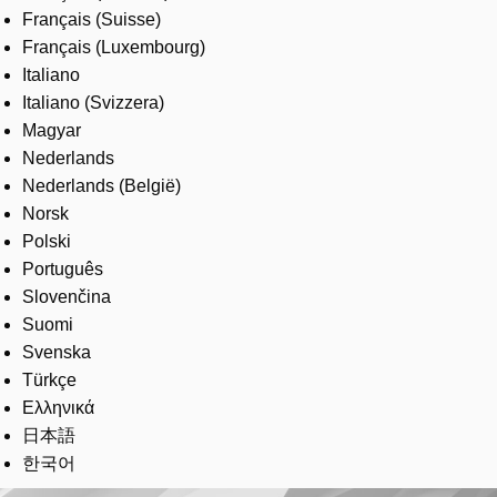
Français (Suisse)
Français (Luxembourg)
Italiano
Italiano (Svizzera)
Magyar
Nederlands
Nederlands (België)
Norsk
Polski
Português
Slovenčina
Suomi
Svenska
Türkçe
Ελληνικά
日本語
한국어