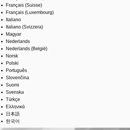
Français (Suisse)
Français (Luxembourg)
Italiano
Italiano (Svizzera)
Magyar
Nederlands
Nederlands (België)
Norsk
Polski
Português
Slovenčina
Suomi
Svenska
Türkçe
Ελληνικά
日本語
한국어