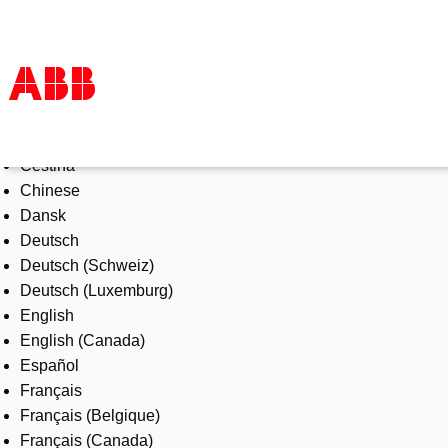
Select Language
Products & Solutions
Čeština
Industries
Chinese
Services
Dansk
About us
Deutsch
Where to buy
Deutsch (Schweiz)
Contact us
Deutsch (Luxemburg)
Careers
English
English (Canada)
Español
Français
Français (Belgique)
Français (Canada)