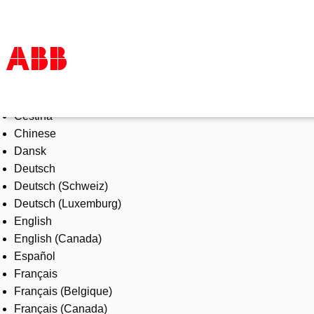
Select Language
Products & Solutions
Čeština
Industries
Chinese
Services
Dansk
About us
Deutsch
Where to buy
Deutsch (Schweiz)
Contact us
Deutsch (Luxemburg)
Careers
English
English (Canada)
Español
Français
Français (Belgique)
Français (Canada)