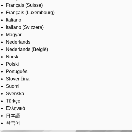
Français (Suisse)
Français (Luxembourg)
Italiano
Italiano (Svizzera)
Magyar
Nederlands
Nederlands (België)
Norsk
Polski
Português
Slovenčina
Suomi
Svenska
Türkçe
Ελληνικά
日本語
한국어