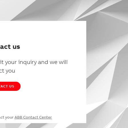
act us
t your inquiry and we will
ct you
ACT US
act your
ABB Contact Center