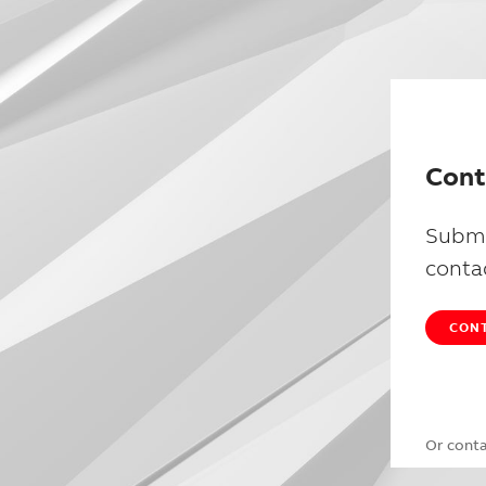
Cont
Submi
conta
CONT
Or cont