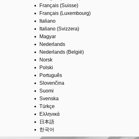
Français (Suisse)
Français (Luxembourg)
Italiano
Italiano (Svizzera)
Magyar
Nederlands
Nederlands (België)
Norsk
Polski
Português
Slovenčina
Suomi
Svenska
Türkçe
Ελληνικά
日本語
한국어