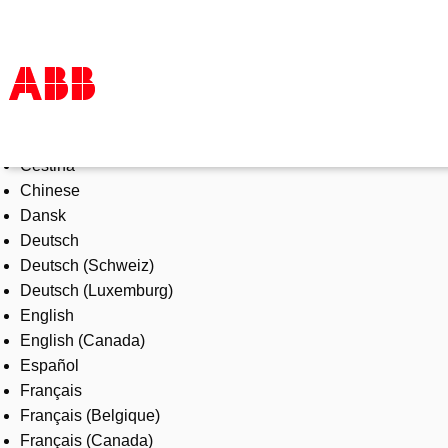
Select Language
Products & Solutions
Čeština
Industries
Chinese
Services
Dansk
About us
Deutsch
Where to buy
Deutsch (Schweiz)
Contact us
Deutsch (Luxemburg)
Careers
English
English (Canada)
Español
Français
Français (Belgique)
Français (Canada)