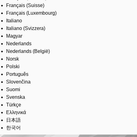
Français (Suisse)
Français (Luxembourg)
Italiano
Italiano (Svizzera)
Magyar
Nederlands
Nederlands (België)
Norsk
Polski
Português
Slovenčina
Suomi
Svenska
Türkçe
Ελληνικά
日本語
한국어