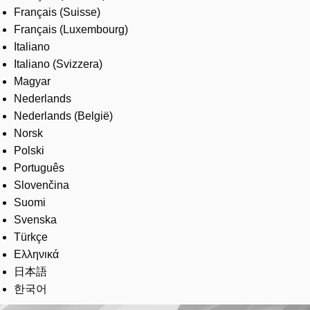
Français (Suisse)
Français (Luxembourg)
Italiano
Italiano (Svizzera)
Magyar
Nederlands
Nederlands (België)
Norsk
Polski
Português
Slovenčina
Suomi
Svenska
Türkçe
Ελληνικά
日本語
한국어