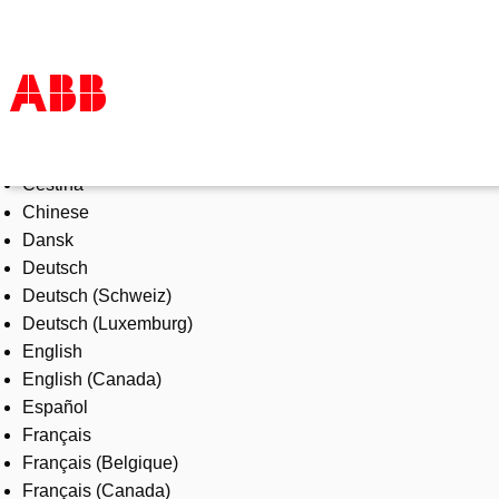
Select Language
Products & Solutions
Čeština
Industries
Chinese
Services
Dansk
About us
Deutsch
Where to buy
Deutsch (Schweiz)
Contact us
Deutsch (Luxemburg)
Careers
English
English (Canada)
Español
Français
Français (Belgique)
Français (Canada)