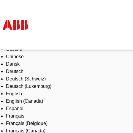
Select Language
Products & Solutions
Čeština
Industries
Chinese
Services
Dansk
About us
Deutsch
Where to buy
Deutsch (Schweiz)
Contact us
Deutsch (Luxemburg)
Careers
English
English (Canada)
Español
Français
Français (Belgique)
Français (Canada)