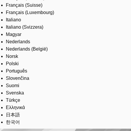
Français (Suisse)
Français (Luxembourg)
Italiano
Italiano (Svizzera)
Magyar
Nederlands
Nederlands (België)
Norsk
Polski
Português
Slovenčina
Suomi
Svenska
Türkçe
Ελληνικά
日本語
한국어