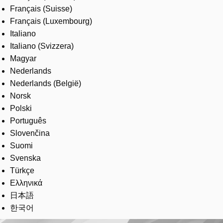
Français (Suisse)
Français (Luxembourg)
Italiano
Italiano (Svizzera)
Magyar
Nederlands
Nederlands (België)
Norsk
Polski
Português
Slovenčina
Suomi
Svenska
Türkçe
Ελληνικά
日本語
한국어