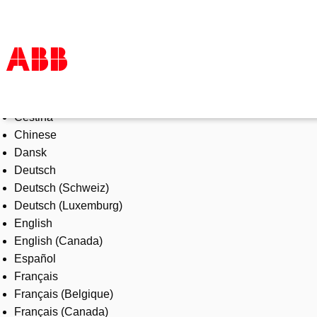
Select Language
Products & Solutions
Čeština
Industries
Chinese
Services
Dansk
About us
Deutsch
Where to buy
Deutsch (Schweiz)
Contact us
Deutsch (Luxemburg)
Careers
English
English (Canada)
Español
Français
Français (Belgique)
Français (Canada)