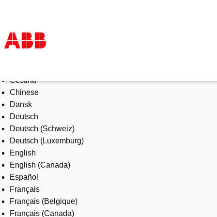
Select Language
Products & Solutions
Čeština
Industries
Chinese
Services
Dansk
About us
Deutsch
Where to buy
Deutsch (Schweiz)
Contact us
Deutsch (Luxemburg)
Careers
English
English (Canada)
Español
Français
Français (Belgique)
Français (Canada)