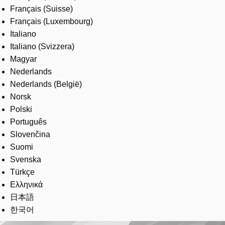
Français (Suisse)
Français (Luxembourg)
Italiano
Italiano (Svizzera)
Magyar
Nederlands
Nederlands (België)
Norsk
Polski
Português
Slovenčina
Suomi
Svenska
Türkçe
Ελληνικά
日本語
한국어