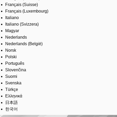
Français (Suisse)
Français (Luxembourg)
Italiano
Italiano (Svizzera)
Magyar
Nederlands
Nederlands (België)
Norsk
Polski
Português
Slovenčina
Suomi
Svenska
Türkçe
Ελληνικά
日本語
한국어