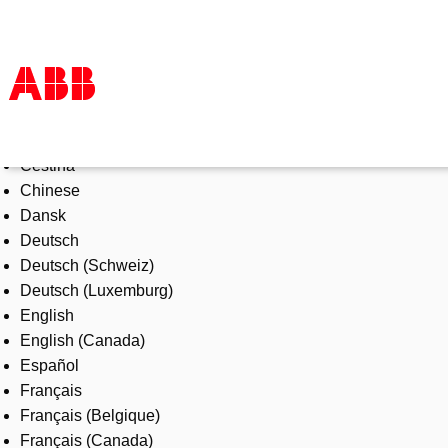
Select Language
Products & Solutions
Čeština
Industries
Chinese
Services
Dansk
About us
Deutsch
Where to buy
Deutsch (Schweiz)
Contact us
Deutsch (Luxemburg)
Careers
English
English (Canada)
Español
Français
Français (Belgique)
Français (Canada)