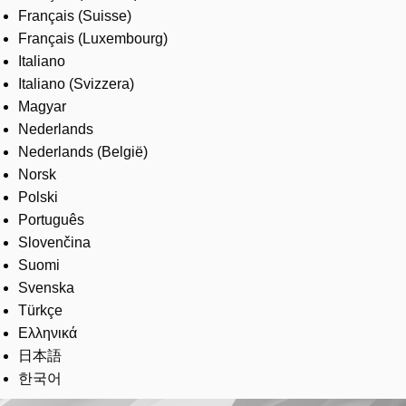
Français (Suisse)
Français (Luxembourg)
Italiano
Italiano (Svizzera)
Magyar
Nederlands
Nederlands (België)
Norsk
Polski
Português
Slovenčina
Suomi
Svenska
Türkçe
Ελληνικά
日本語
한국어