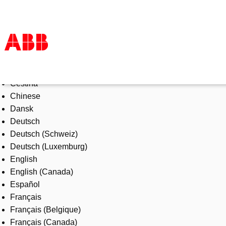
Select Language
Products & Solutions
Čeština
Industries
Chinese
Services
Dansk
About us
Deutsch
Where to buy
Deutsch (Schweiz)
Contact us
Deutsch (Luxemburg)
Careers
English
English (Canada)
Español
Français
Français (Belgique)
Français (Canada)