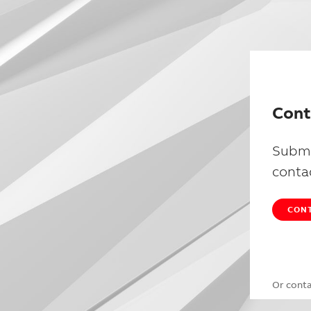
Cont
Submi
conta
CONT
Or cont