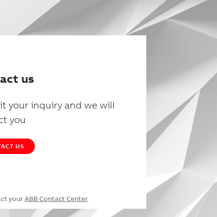
act us
t your inquiry and we will
ct you
ACT US
act your
ABB Contact Center