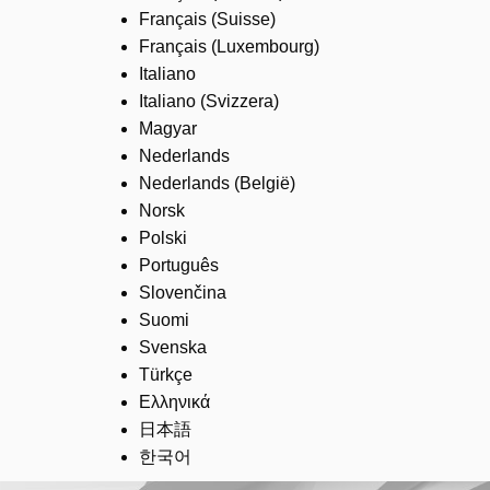
Français (Suisse)
Français (Luxembourg)
Italiano
Italiano (Svizzera)
Magyar
Nederlands
Nederlands (België)
Norsk
Polski
Português
Slovenčina
Suomi
Svenska
Türkçe
Ελληνικά
日本語
한국어