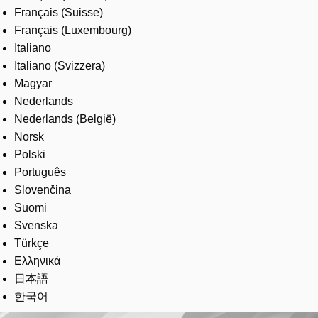
Français (Suisse)
Français (Luxembourg)
Italiano
Italiano (Svizzera)
Magyar
Nederlands
Nederlands (België)
Norsk
Polski
Português
Slovenčina
Suomi
Svenska
Türkçe
Ελληνικά
日本語
한국어