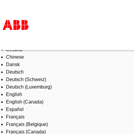
Select Language
Products & Solutions
Čeština
Industries
Chinese
Services
Dansk
About us
Deutsch
Where to buy
Deutsch (Schweiz)
Contact us
Deutsch (Luxemburg)
Careers
English
English (Canada)
Español
Français
Français (Belgique)
Français (Canada)