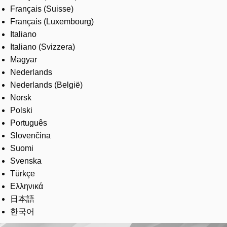
Français (Suisse)
Français (Luxembourg)
Italiano
Italiano (Svizzera)
Magyar
Nederlands
Nederlands (België)
Norsk
Polski
Português
Slovenčina
Suomi
Svenska
Türkçe
Ελληνικά
日本語
한국어