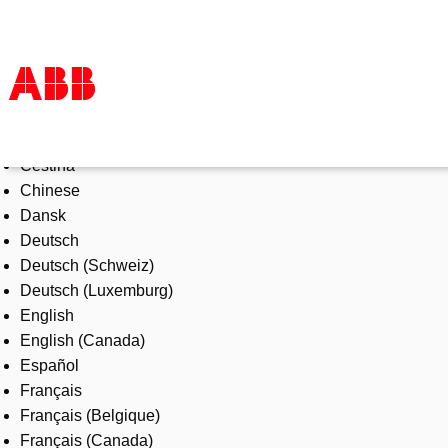
Select Language
Products & Solutions
Čeština
Industries
Chinese
Services
Dansk
About us
Deutsch
Where to buy
Deutsch (Schweiz)
Contact us
Deutsch (Luxemburg)
Careers
English
English (Canada)
Español
Français
Français (Belgique)
Français (Canada)