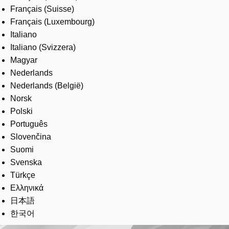
Français (Suisse)
Français (Luxembourg)
Italiano
Italiano (Svizzera)
Magyar
Nederlands
Nederlands (België)
Norsk
Polski
Português
Slovenčina
Suomi
Svenska
Türkçe
Ελληνικά
日本語
한국어