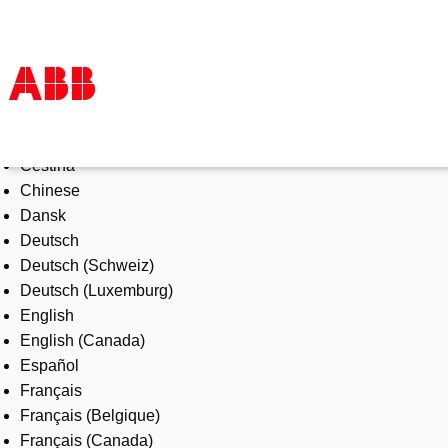
Select Language
Products & Solutions
Čeština
Industries
Chinese
Services
Dansk
About us
Deutsch
Where to buy
Deutsch (Schweiz)
Contact us
Deutsch (Luxemburg)
Careers
English
English (Canada)
Español
Français
Français (Belgique)
Français (Canada)