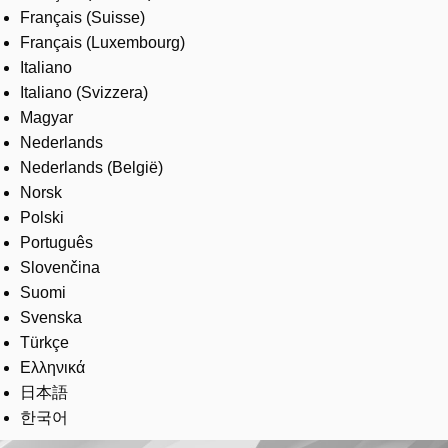
Français (Suisse)
Français (Luxembourg)
Italiano
Italiano (Svizzera)
Magyar
Nederlands
Nederlands (België)
Norsk
Polski
Português
Slovenčina
Suomi
Svenska
Türkçe
Ελληνικά
日本語
한국어