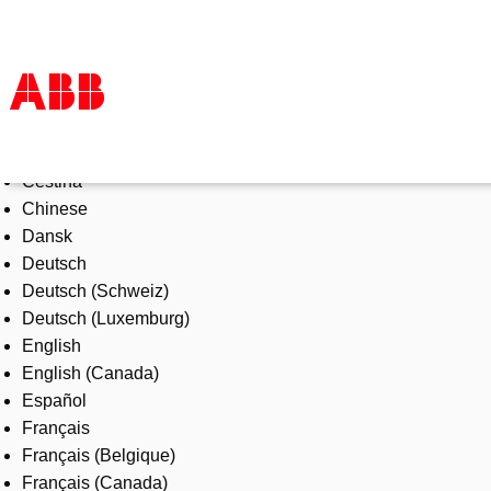
Select Language
Products & Solutions
Čeština
Industries
Chinese
Services
Dansk
About us
Deutsch
Where to buy
Deutsch (Schweiz)
Contact us
Deutsch (Luxemburg)
Careers
English
English (Canada)
Español
Français
Français (Belgique)
Français (Canada)