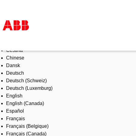
Select Language
Products & Solutions
Čeština
Industries
Chinese
Services
Dansk
About us
Deutsch
Where to buy
Deutsch (Schweiz)
Contact us
Deutsch (Luxemburg)
Careers
English
English (Canada)
Español
Français
Français (Belgique)
Français (Canada)