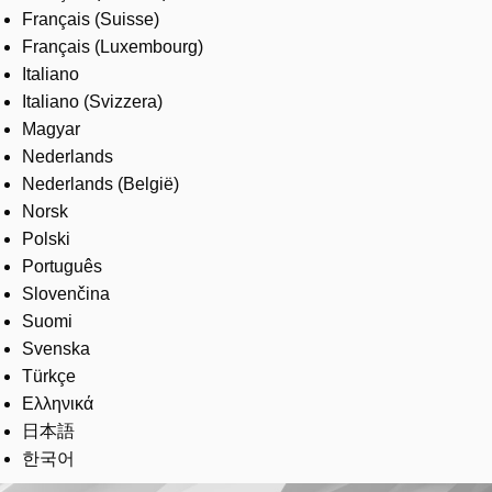
Français (Suisse)
Français (Luxembourg)
Italiano
Italiano (Svizzera)
Magyar
Nederlands
Nederlands (België)
Norsk
Polski
Português
Slovenčina
Suomi
Svenska
Türkçe
Ελληνικά
日本語
한국어