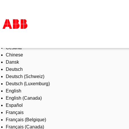
Select Language
Products & Solutions
Čeština
Industries
Chinese
Services
Dansk
About us
Deutsch
Where to buy
Deutsch (Schweiz)
Contact us
Deutsch (Luxemburg)
Careers
English
English (Canada)
Español
Français
Français (Belgique)
Français (Canada)