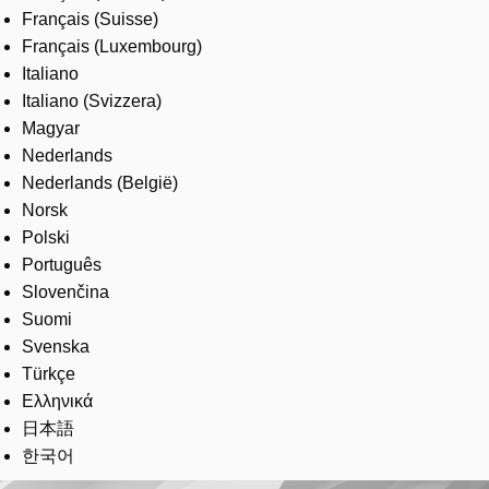
Français (Suisse)
Français (Luxembourg)
Italiano
Italiano (Svizzera)
Magyar
Nederlands
Nederlands (België)
Norsk
Polski
Português
Slovenčina
Suomi
Svenska
Türkçe
Ελληνικά
日本語
한국어