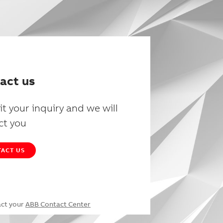
act us
t your inquiry and we will
ct you
ACT US
act your
ABB Contact Center