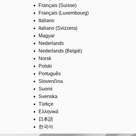
Français (Suisse)
Français (Luxembourg)
Italiano
Italiano (Svizzera)
Magyar
Nederlands
Nederlands (België)
Norsk
Polski
Português
Slovenčina
Suomi
Svenska
Türkçe
Ελληνικά
日本語
한국어