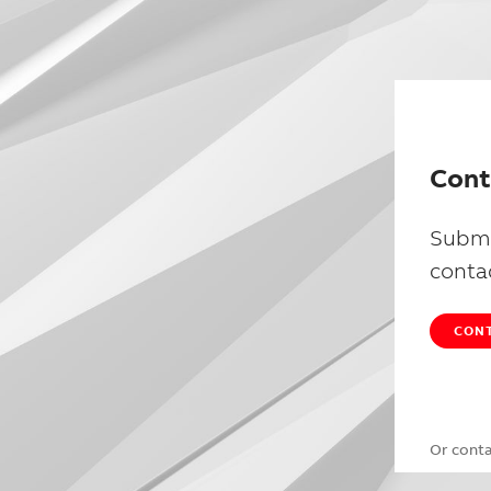
Cont
Submi
conta
CONT
Or cont