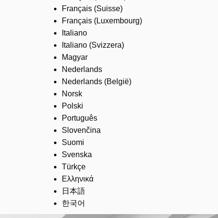
Français (Suisse)
Français (Luxembourg)
Italiano
Italiano (Svizzera)
Magyar
Nederlands
Nederlands (België)
Norsk
Polski
Português
Slovenčina
Suomi
Svenska
Türkçe
Ελληνικά
日本語
한국어