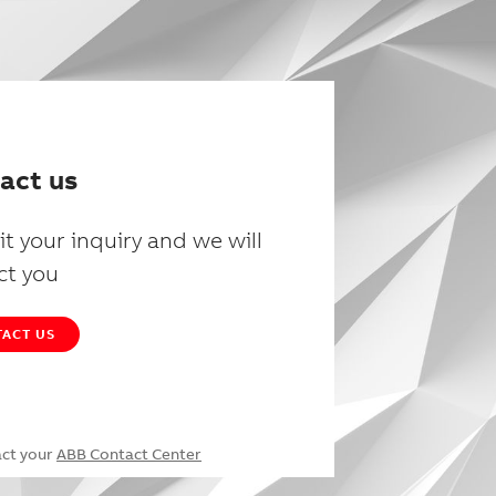
act us
t your inquiry and we will
ct you
ACT US
act your
ABB Contact Center