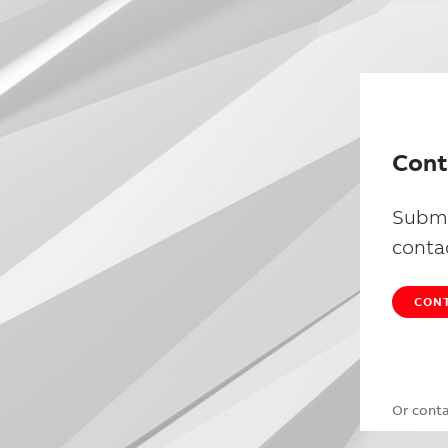
Cont
Submi
conta
CONT
Or cont