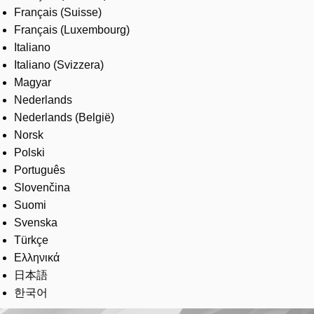
Français (Suisse)
Français (Luxembourg)
Italiano
Italiano (Svizzera)
Magyar
Nederlands
Nederlands (België)
Norsk
Polski
Português
Slovenčina
Suomi
Svenska
Türkçe
Ελληνικά
日本語
한국어