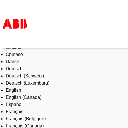
Select Language
Products & Solutions
Čeština
Industries
Chinese
Services
Dansk
About us
Deutsch
Where to buy
Deutsch (Schweiz)
Contact us
Deutsch (Luxemburg)
Careers
English
English (Canada)
Español
Français
Français (Belgique)
Français (Canada)