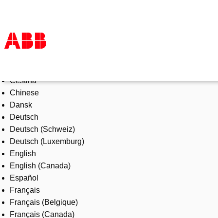
Select Language
Products & Solutions
Čeština
Industries
Chinese
Services
Dansk
About us
Deutsch
Where to buy
Deutsch (Schweiz)
Contact us
Deutsch (Luxemburg)
Careers
English
English (Canada)
Español
Français
Français (Belgique)
Français (Canada)