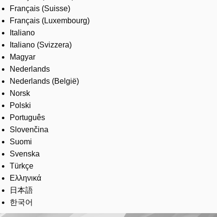
Français (Suisse)
Français (Luxembourg)
Italiano
Italiano (Svizzera)
Magyar
Nederlands
Nederlands (België)
Norsk
Polski
Português
Slovenčina
Suomi
Svenska
Türkçe
Ελληνικά
日本語
한국어