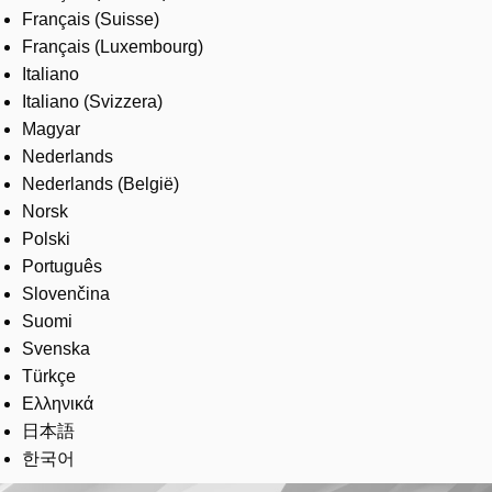
Français (Suisse)
Français (Luxembourg)
Italiano
Italiano (Svizzera)
Magyar
Nederlands
Nederlands (België)
Norsk
Polski
Português
Slovenčina
Suomi
Svenska
Türkçe
Ελληνικά
日本語
한국어