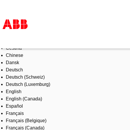
Select Language
Products & Solutions
Čeština
Industries
Chinese
Services
Dansk
About us
Deutsch
Where to buy
Deutsch (Schweiz)
Contact us
Deutsch (Luxemburg)
Careers
English
English (Canada)
Español
Français
Français (Belgique)
Français (Canada)