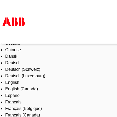
Select Language
Products & Solutions
Čeština
Industries
Chinese
Services
Dansk
About us
Deutsch
Where to buy
Deutsch (Schweiz)
Contact us
Deutsch (Luxemburg)
Careers
English
English (Canada)
Español
Français
Français (Belgique)
Français (Canada)