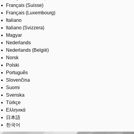
Français (Suisse)
Français (Luxembourg)
Italiano
Italiano (Svizzera)
Magyar
Nederlands
Nederlands (België)
Norsk
Polski
Português
Slovenčina
Suomi
Svenska
Türkçe
Ελληνικά
日本語
한국어