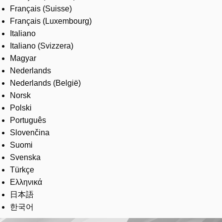
Français (Suisse)
Français (Luxembourg)
Italiano
Italiano (Svizzera)
Magyar
Nederlands
Nederlands (België)
Norsk
Polski
Português
Slovenčina
Suomi
Svenska
Türkçe
Ελληνικά
日本語
한국어