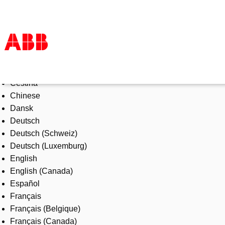
Select Language
Products & Solutions
Čeština
Industries
Chinese
Services
Dansk
About us
Deutsch
Where to buy
Deutsch (Schweiz)
Contact us
Deutsch (Luxemburg)
Careers
English
English (Canada)
Español
Français
Français (Belgique)
Français (Canada)