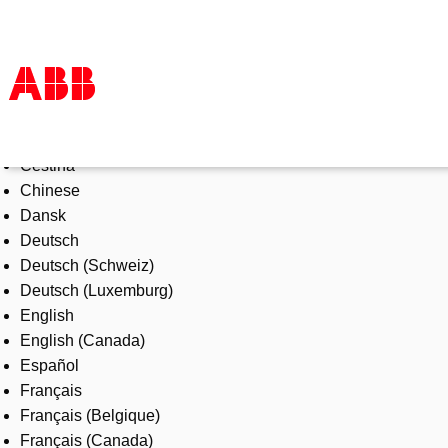
Select Language
Products & Solutions
Čeština
Industries
Chinese
Services
Dansk
About us
Deutsch
Where to buy
Deutsch (Schweiz)
Contact us
Deutsch (Luxemburg)
Careers
English
English (Canada)
Español
Français
Français (Belgique)
Français (Canada)