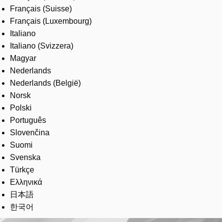
Français (Suisse)
Français (Luxembourg)
Italiano
Italiano (Svizzera)
Magyar
Nederlands
Nederlands (België)
Norsk
Polski
Português
Slovenčina
Suomi
Svenska
Türkçe
Ελληνικά
日本語
한국어