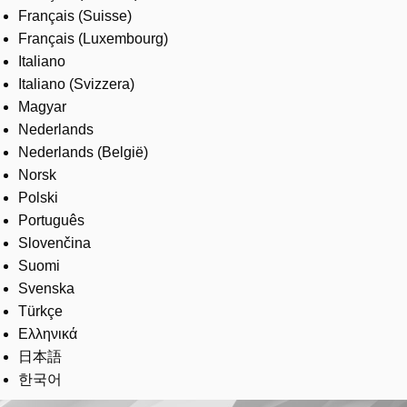
Français (Suisse)
Français (Luxembourg)
Italiano
Italiano (Svizzera)
Magyar
Nederlands
Nederlands (België)
Norsk
Polski
Português
Slovenčina
Suomi
Svenska
Türkçe
Ελληνικά
日本語
한국어