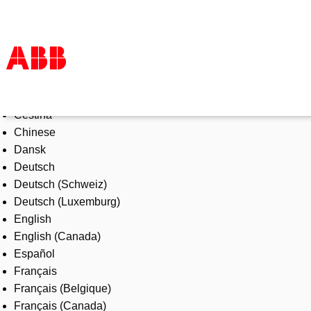
Select Language
Products & Solutions
Čeština
Industries
Chinese
Services
Dansk
About us
Deutsch
Where to buy
Deutsch (Schweiz)
Contact us
Deutsch (Luxemburg)
Careers
English
English (Canada)
Español
Français
Français (Belgique)
Français (Canada)