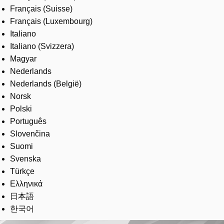
Français (Suisse)
Français (Luxembourg)
Italiano
Italiano (Svizzera)
Magyar
Nederlands
Nederlands (België)
Norsk
Polski
Português
Slovenčina
Suomi
Svenska
Türkçe
Ελληνικά
日本語
한국어