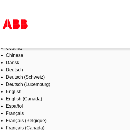
Select Language
Products & Solutions
Čeština
Industries
Chinese
Services
Dansk
About us
Deutsch
Where to buy
Deutsch (Schweiz)
Contact us
Deutsch (Luxemburg)
Careers
English
English (Canada)
Español
Français
Français (Belgique)
Français (Canada)