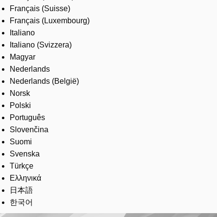
Français (Suisse)
Français (Luxembourg)
Italiano
Italiano (Svizzera)
Magyar
Nederlands
Nederlands (België)
Norsk
Polski
Português
Slovenčina
Suomi
Svenska
Türkçe
Ελληνικά
日本語
한국어