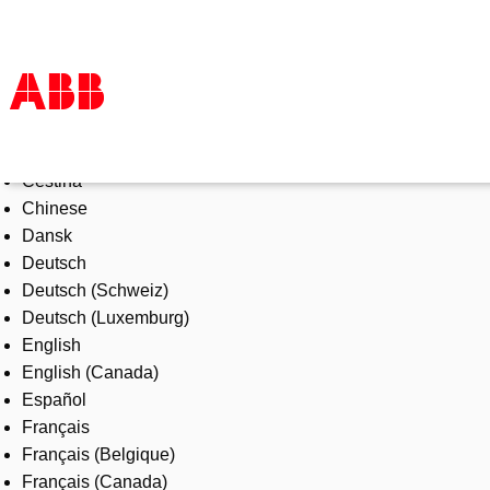
Select Language
Products & Solutions
Čeština
Industries
Chinese
Services
Dansk
About us
Deutsch
Where to buy
Deutsch (Schweiz)
Contact us
Deutsch (Luxemburg)
Careers
English
English (Canada)
Español
Français
Français (Belgique)
Français (Canada)