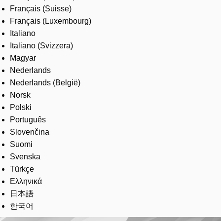
Français (Suisse)
Français (Luxembourg)
Italiano
Italiano (Svizzera)
Magyar
Nederlands
Nederlands (België)
Norsk
Polski
Português
Slovenčina
Suomi
Svenska
Türkçe
Ελληνικά
日本語
한국어