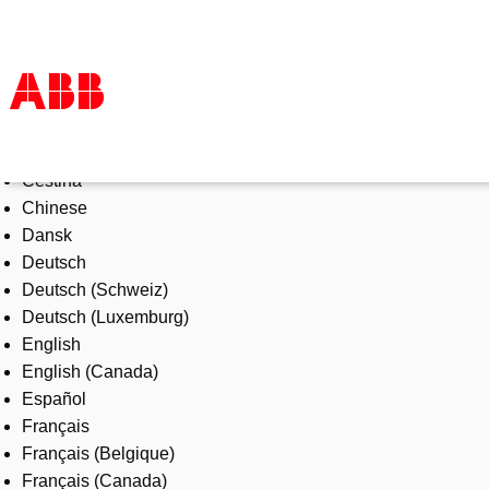
Select Language
Products & Solutions
Čeština
Industries
Chinese
Services
Dansk
About us
Deutsch
Where to buy
Deutsch (Schweiz)
Contact us
Deutsch (Luxemburg)
Careers
English
English (Canada)
Español
Français
Français (Belgique)
Français (Canada)