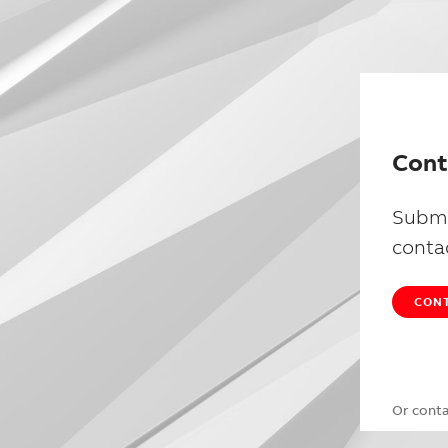
Cont
Submi
conta
CONT
Or cont