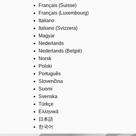
Français (Suisse)
Français (Luxembourg)
Italiano
Italiano (Svizzera)
Magyar
Nederlands
Nederlands (België)
Norsk
Polski
Português
Slovenčina
Suomi
Svenska
Türkçe
Ελληνικά
日本語
한국어