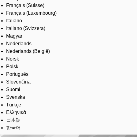
Français (Suisse)
Français (Luxembourg)
Italiano
Italiano (Svizzera)
Magyar
Nederlands
Nederlands (België)
Norsk
Polski
Português
Slovenčina
Suomi
Svenska
Türkçe
Ελληνικά
日本語
한국어