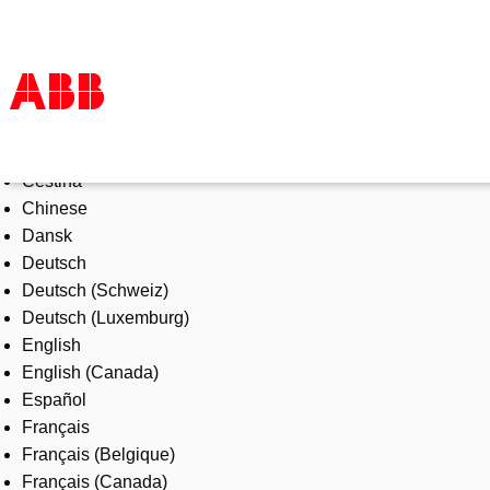
Select Language
Products & Solutions
Čeština
Industries
Chinese
Services
Dansk
About us
Deutsch
Where to buy
Deutsch (Schweiz)
Contact us
Deutsch (Luxemburg)
Careers
English
English (Canada)
Español
Français
Français (Belgique)
Français (Canada)