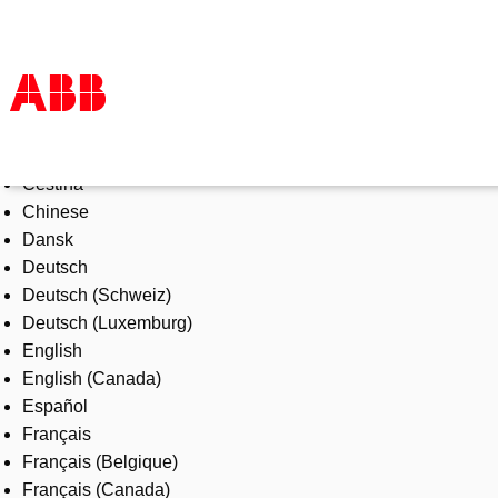
Select Language
Products & Solutions
Čeština
Industries
Chinese
Services
Dansk
About us
Deutsch
Where to buy
Deutsch (Schweiz)
Contact us
Deutsch (Luxemburg)
Careers
English
English (Canada)
Español
Français
Français (Belgique)
Français (Canada)