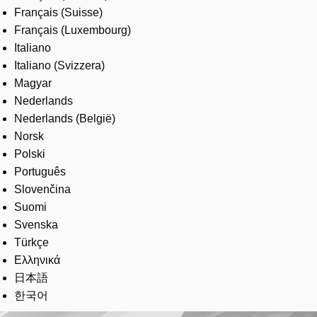
Français (Suisse)
Français (Luxembourg)
Italiano
Italiano (Svizzera)
Magyar
Nederlands
Nederlands (België)
Norsk
Polski
Português
Slovenčina
Suomi
Svenska
Türkçe
Ελληνικά
日本語
한국어