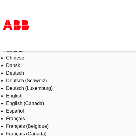
Select Language
Products & Solutions
Čeština
Industries
Chinese
Services
Dansk
About us
Deutsch
Where to buy
Deutsch (Schweiz)
Contact us
Deutsch (Luxemburg)
Careers
English
English (Canada)
Español
Français
Français (Belgique)
Français (Canada)