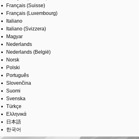
Français (Suisse)
Français (Luxembourg)
Italiano
Italiano (Svizzera)
Magyar
Nederlands
Nederlands (België)
Norsk
Polski
Português
Slovenčina
Suomi
Svenska
Türkçe
Ελληνικά
日本語
한국어