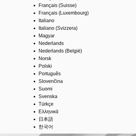
Français (Suisse)
Français (Luxembourg)
Italiano
Italiano (Svizzera)
Magyar
Nederlands
Nederlands (België)
Norsk
Polski
Português
Slovenčina
Suomi
Svenska
Türkçe
Ελληνικά
日本語
한국어