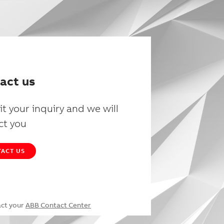
act us
t your inquiry and we will
ct you
ACT US
act your
ABB Contact Center