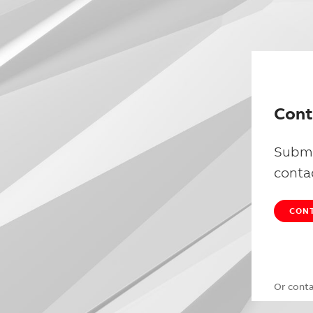
Cont
Submi
conta
CONT
Or cont