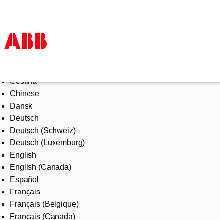
Select Language
Products & Solutions
Čeština
Industries
Chinese
Services
Dansk
About us
Deutsch
Where to buy
Deutsch (Schweiz)
Contact us
Deutsch (Luxemburg)
Careers
English
English (Canada)
Español
Français
Français (Belgique)
Français (Canada)