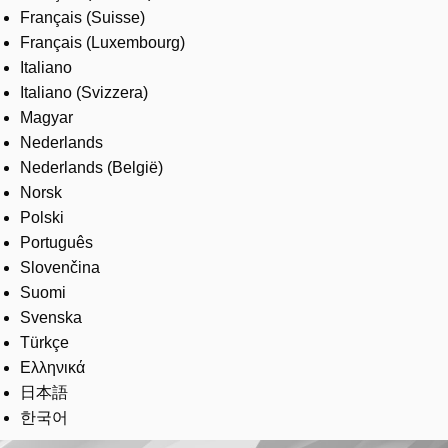
Français (Suisse)
Français (Luxembourg)
Italiano
Italiano (Svizzera)
Magyar
Nederlands
Nederlands (België)
Norsk
Polski
Português
Slovenčina
Suomi
Svenska
Türkçe
Ελληνικά
日本語
한국어