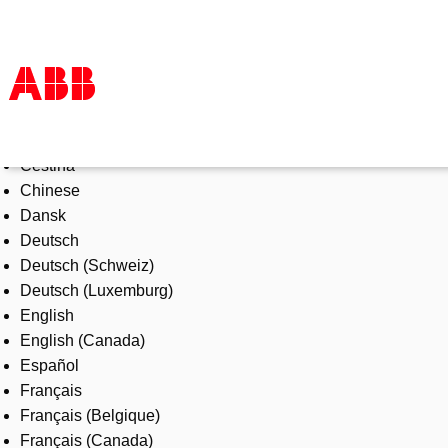
Select Language
Products & Solutions
Čeština
Industries
Chinese
Services
Dansk
About us
Deutsch
Where to buy
Deutsch (Schweiz)
Contact us
Deutsch (Luxemburg)
Careers
English
English (Canada)
Español
Français
Français (Belgique)
Français (Canada)