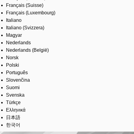
Français (Suisse)
Français (Luxembourg)
Italiano
Italiano (Svizzera)
Magyar
Nederlands
Nederlands (België)
Norsk
Polski
Português
Slovenčina
Suomi
Svenska
Türkçe
Ελληνικά
日本語
한국어