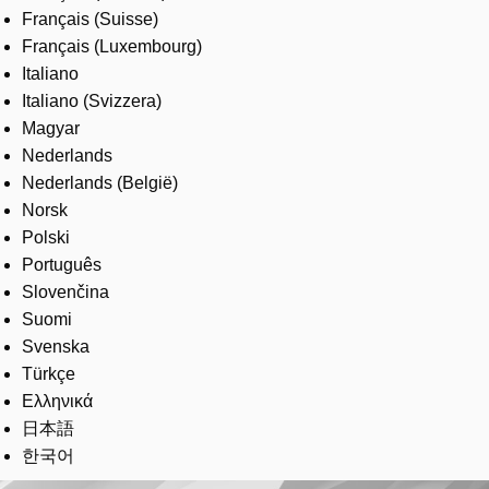
Français (Suisse)
Français (Luxembourg)
Italiano
Italiano (Svizzera)
Magyar
Nederlands
Nederlands (België)
Norsk
Polski
Português
Slovenčina
Suomi
Svenska
Türkçe
Ελληνικά
日本語
한국어