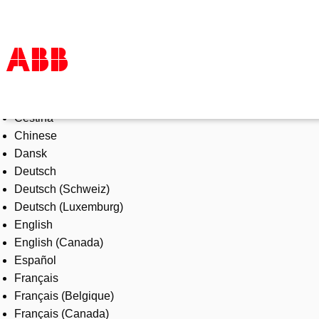
Select Language
Products & Solutions
Čeština
Industries
Chinese
Services
Dansk
About us
Deutsch
Where to buy
Deutsch (Schweiz)
Contact us
Deutsch (Luxemburg)
Careers
English
English (Canada)
Español
Français
Français (Belgique)
Français (Canada)