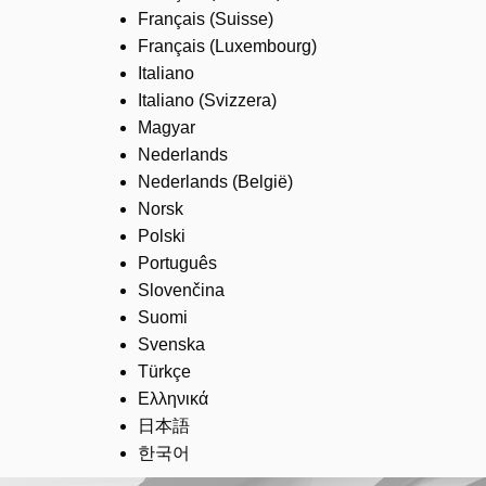
Français (Suisse)
Français (Luxembourg)
Italiano
Italiano (Svizzera)
Magyar
Nederlands
Nederlands (België)
Norsk
Polski
Português
Slovenčina
Suomi
Svenska
Türkçe
Ελληνικά
日本語
한국어