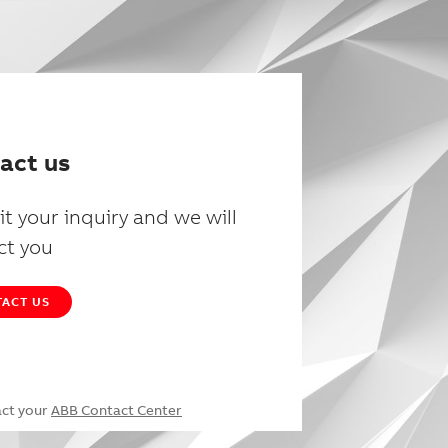
act us
t your inquiry and we will
ct you
ACT US
act your
ABB Contact Center