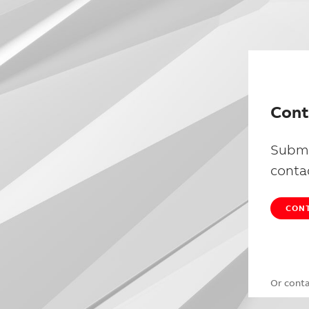
Cont
Submi
conta
CONT
Or cont