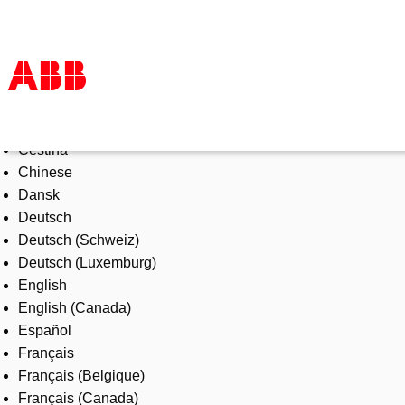
Select Language
Products & Solutions
Čeština
Industries
Chinese
Services
Dansk
About us
Deutsch
Where to buy
Deutsch (Schweiz)
Contact us
Deutsch (Luxemburg)
Careers
English
English (Canada)
Español
Français
Français (Belgique)
Français (Canada)