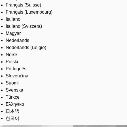
Français (Suisse)
Français (Luxembourg)
Italiano
Italiano (Svizzera)
Magyar
Nederlands
Nederlands (België)
Norsk
Polski
Português
Slovenčina
Suomi
Svenska
Türkçe
Ελληνικά
日本語
한국어