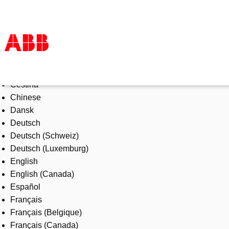
Select Language
Products & Solutions
Čeština
Industries
Chinese
Services
Dansk
About us
Deutsch
Where to buy
Deutsch (Schweiz)
Contact us
Deutsch (Luxemburg)
Careers
English
English (Canada)
Español
Français
Français (Belgique)
Français (Canada)