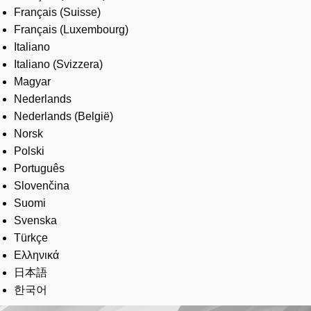
Français (Suisse)
Français (Luxembourg)
Italiano
Italiano (Svizzera)
Magyar
Nederlands
Nederlands (België)
Norsk
Polski
Português
Slovenčina
Suomi
Svenska
Türkçe
Ελληνικά
日本語
한국어