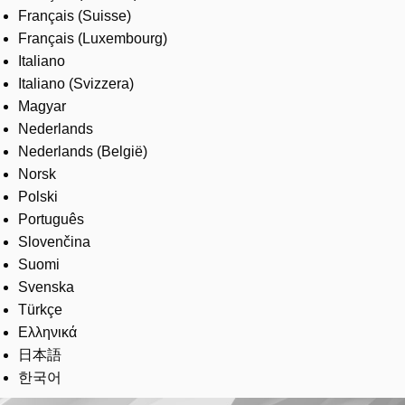
Français (Suisse)
Français (Luxembourg)
Italiano
Italiano (Svizzera)
Magyar
Nederlands
Nederlands (België)
Norsk
Polski
Português
Slovenčina
Suomi
Svenska
Türkçe
Ελληνικά
日本語
한국어