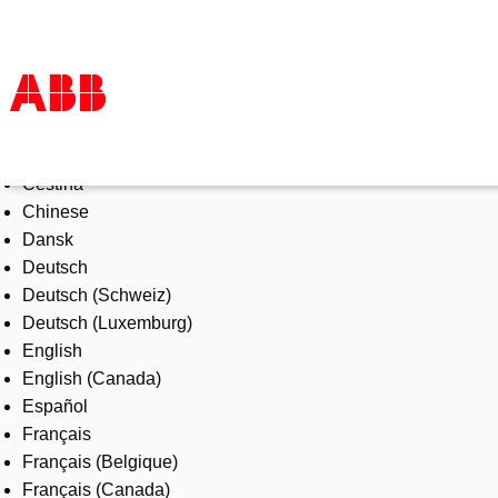
Select Language
Products & Solutions
Čeština
Industries
Chinese
Services
Dansk
About us
Deutsch
Where to buy
Deutsch (Schweiz)
Contact us
Deutsch (Luxemburg)
Careers
English
English (Canada)
Español
Français
Français (Belgique)
Français (Canada)