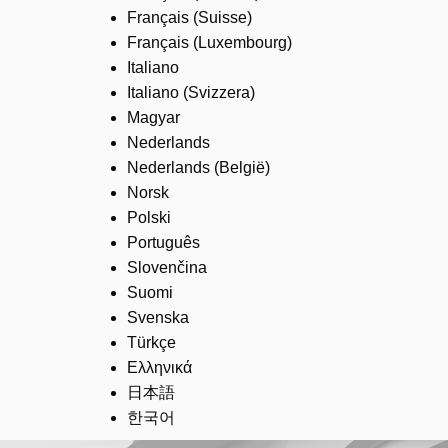
Français (Suisse)
Français (Luxembourg)
Italiano
Italiano (Svizzera)
Magyar
Nederlands
Nederlands (België)
Norsk
Polski
Português
Slovenčina
Suomi
Svenska
Türkçe
Ελληνικά
日本語
한국어