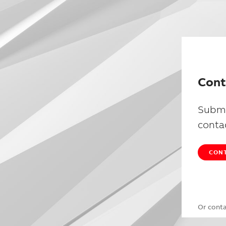
Cont
Submi
conta
CONT
Or cont