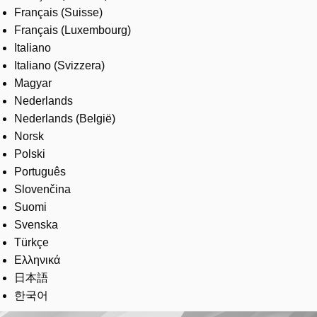
Français (Suisse)
Français (Luxembourg)
Italiano
Italiano (Svizzera)
Magyar
Nederlands
Nederlands (België)
Norsk
Polski
Português
Slovenčina
Suomi
Svenska
Türkçe
Ελληνικά
日本語
한국어