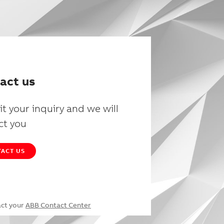
act us
t your inquiry and we will
ct you
ACT US
act your
ABB Contact Center