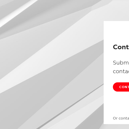
Cont
Submi
conta
CONT
Or cont