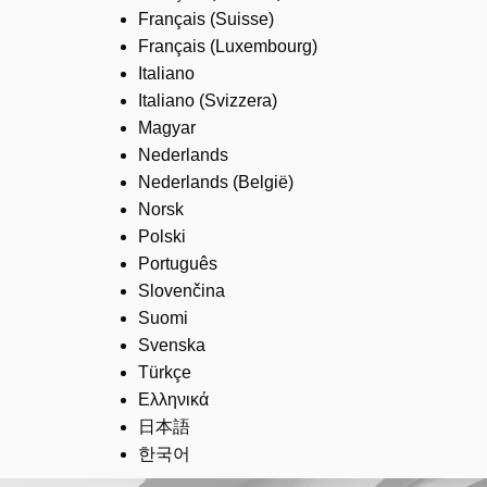
Français (Suisse)
Français (Luxembourg)
Italiano
Italiano (Svizzera)
Magyar
Nederlands
Nederlands (België)
Norsk
Polski
Português
Slovenčina
Suomi
Svenska
Türkçe
Ελληνικά
日本語
한국어