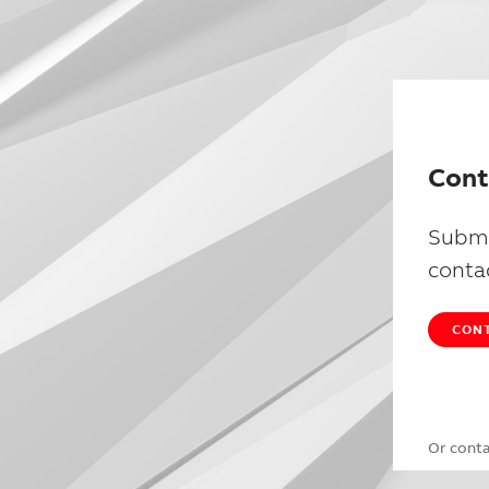
Cont
Submi
conta
CONT
Or cont