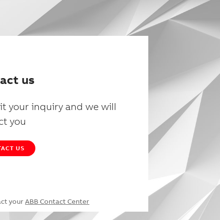
act us
t your inquiry and we will
ct you
ACT US
act your
ABB Contact Center