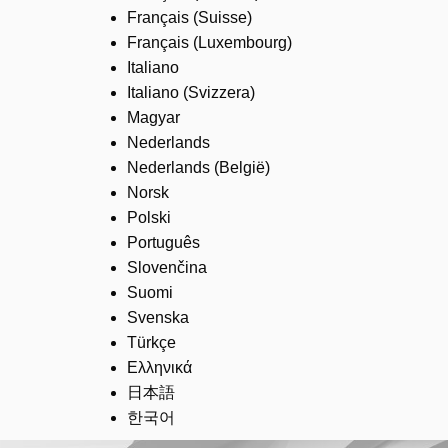
Français (Suisse)
Français (Luxembourg)
Italiano
Italiano (Svizzera)
Magyar
Nederlands
Nederlands (België)
Norsk
Polski
Português
Slovenčina
Suomi
Svenska
Türkçe
Ελληνικά
日本語
한국어